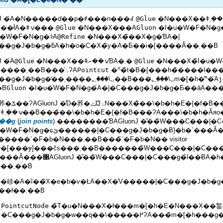
onJ �́A�N�����ɗ��p�҂���n���ꂽ
@Glue
�N���X��ǂݍ��݂܂��B���̂Ƃ��AGluonJ
�̓����ł́A�ǂݍ���
@Glue
�N���X���A
Gluon
u�W�F�N�g�ɂ́A
@Refine
�N���X�̃��X�g�ƁA�|
�C���g�J�b�g�ƃA�h�o�C�X�̃y�A�Ƃ��i�[����Ă��܂��B
J �́A
@Glue
�N���X��ǂݍ��ނƁA�܂�
@Glue
�N���X�̃I�u�W
�������܂��B���̍ۂɁA
Pointcut
�^�̃t�B�[���h�̏����l��
�C���g�J�b�g�̒��ۍ\���؂����܂��B���ۍ\���؂̃m�[�h�̌^�́A
j
�B
Gluon
̃��\�b�h�E�{�f�B�� 1
���ǂݍ��݂܂��B���̃��\�b�h�E�{�f�B���ɁA���\�b
��g
(
join points
) ��������ƁAGluonJ �͂��̃W���C���|
�ɕێ������|�C���g�J�b�g�Ƀ}�b�`���Ă��邩
�`�F�b�N���܂��B���̃`�F�b�N�� visitor
��čs���܂��B�������̃W���C���|�C���g���|�C���g�J�b�g�Ƀ}
`���Ă���΁AGluonJ �͂��̃W���C���|�C���g�̉ӏ��ɃA�h
�����܂��B
�䂦�A�ȉ��̃X�e�b�v�ŁA��X�͐V�����|�C���g�J�b�g�
邱�Ƃ��ł��܂��B
PointcutNode
�̃T�u�N���X�ł���m�[�h�E�N���X��錾���܂��B�V�