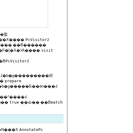
��錾
��X����
PcVisitor2
������
�F�[�X�ɂ́A����
visit
яo�����Ƃ��ł��܂���B
PcVisitor2
�J�b�g���������邽
����
prepare
�b�g�̈����Ƃ��ēn���ꂽ
���^����ꂽ
h��
true
��Ԃ��܂��B
match
�w��q�̂��߂̃m�[�h�E�N���X
AnnotatePc