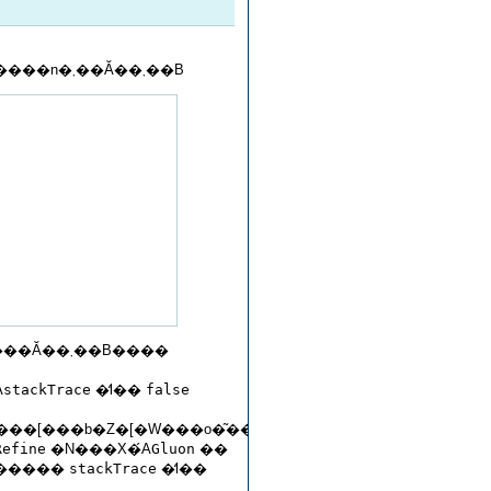
�ȃl�X�g�N���X�̐錾����n�܂��Ă��܂��B
���錾����Ă��܂��B����
�A
stackTrace
�̒l��
false
Refine
�N���X�́A
Gluon
��
�B��������
stackTrace
�̒l��