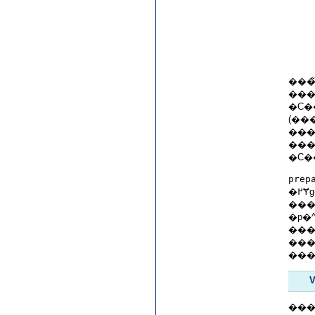
�C�
(��
���
prep
�p�
���