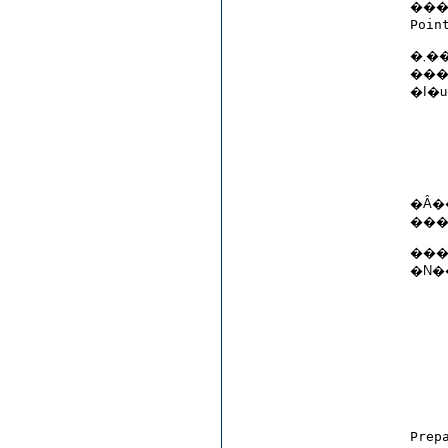
Poin
�܂�
�Ȃ�
���
Prep