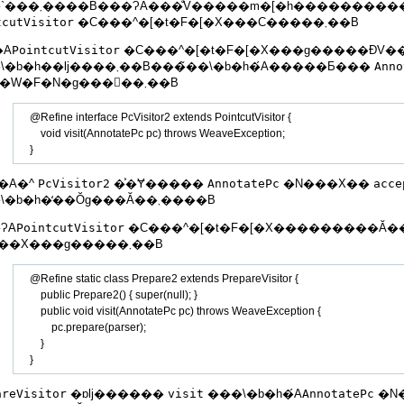
���`���܂����B���ɁA���̐V�����m�[�h��������
tcutVisitor
�C���^�[�t�F�[�X���C�����܂��B
�A
PointcutVisitor
�C���^�[�t�F�[�X���g�����ĐV
���\�b�h��ǉ����܂��B���̃��\�b�h�́A�����Ƃ���
Anno
�I�u�W�F�N�g���󂯎��܂��B
    @Refine interface PcVisitor2 extends PointcutVisitor {

        void visit(AnnotatePc pc) throws WeaveException;

�A�^
PcVisitor2
�͐�Ɏ�����
AnnotatePc
�N���X��
acce
���\�b�h�̒��Ŏg���Ă��܂����B
ɁA
PointcutVisitor
�C���^�[�t�F�[�X���������Ă���S
�N���X���g�����܂��B
    @Refine static class Prepare2 extends PrepareVisitor {

        public Prepare2() { super(null); }

        public void visit(AnnotatePc pc) throws WeaveException {

            pc.prepare(parser);

        }

areVisitor
�ɒǉ������
visit
���\�b�h�́A
AnnotatePc
�N