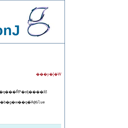
onJ
���y�[�W
��q���ȒP�ɒǉ����邱
�b�g�w��q�́A
@Glue