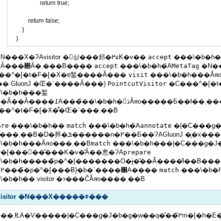
                    return true;

            return false;

        }

���̃N���X�ɁAvisitor �𓮍삳���邽�߂ɕK�v��
accept
���\�b�h
���Ȃ���΂Ȃ�܂���B����
accept
���\�b�h�́A
MetaTag
�N�
��^�[�t�F�[�X�ɐ錾����Ă���
visit
���\�b�h���Ăяo���܂��B
�� GluonJ �Œ�`����Ă���)
PointcutVisitor
�C���^�[�t
\�b�h���錾
����Ă��Ȃ����߁A���̃��\�b�h�𒼐ڌĂ
�C���^�t�F�[�X�͌�Œ�`���܂��B
are
���\�b�h��
match
���\�b�h�́A
annotate
�|�C���g
�߂Ɏg���܂��B�D�荞�ݏ������n�߂��Ƃ��ɁAGluonJ �͈�x
���\�b�h���Ăяo���܂��B
match
���\�b�h���|�C���g�J
^�[���𖈉��͂���K�v�̂Ȃ��悤�ɁA
prepare
\�b�h�����̃p�^�[�������O�ɉ�͂��Ă����̂ł��B��
���߂����̃p�^�[���Ƀ}�b�`����΁A����
match
���\�b�
���\�b�h�� visitor �ɂ���ČĂяo����܂��B
Visitor �N���X�����ǂ���
�����܂łŁA�V�����|�C���g�J�b�g