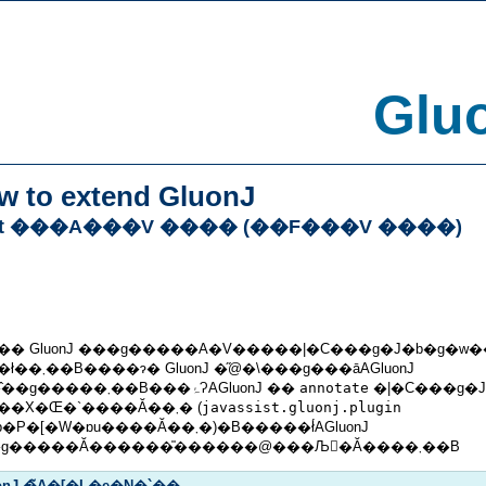
Glu
w to extend GluonJ
t ���A���V ���� (��F���V ����)
�� GluonJ ���g�����A�V�����|�C���g�J�b�g�w
nJ �̋@�\���g���āAGluonJ
���̂��g�����܂��B���ۂɁAGluonJ ��
annotate
�|�C���g�J
�N���X�Œ�`����Ă��܂� (
javassist.gluonj.plugin
�[�W�ɒu����Ă��܂�)�B�����ł́AGluonJ
���g�����Ă������̎������@���Љ�Ă����܂��B
onJ �̃A�[�L�e�N�`��