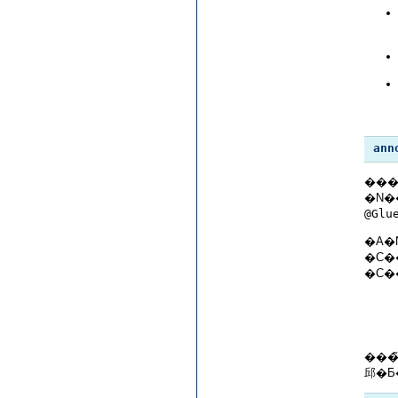
ann
���
@Glu
�A�N
���