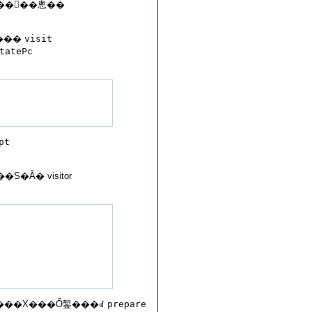
���񂳂��悤��
����
visit
tatePc
pt
�Ă� visitor
���X���Ő錾���ꂽ
prepare