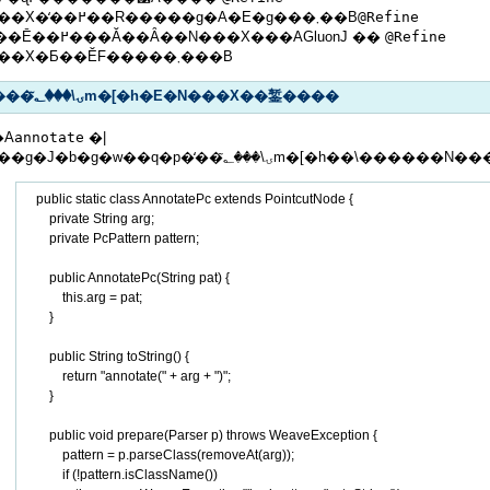
�N���X�̒��߂��R�����g�A�E�g���܂��B
@Refine
�ɂ���Ē��߂���Ă��Ȃ��N���X���AGluonJ ��
@Refine
�N���X�Ƃ��ĔF�����܂���B
���ۍ\���؂̃m�[�h�E�N���X��錾����
�A
annotate
�|
    public static class AnnotatePc extends PointcutNode {

        private String arg;

        private PcPattern pattern;

        public AnnotatePc(String pat) {

            this.arg = pat;

        }

        public String toString() {

            return "annotate(" + arg + ")";

        }

        public void prepare(Parser p) throws WeaveException {

            pattern = p.parseClass(removeAt(arg));

            if (!pattern.isClassName())
