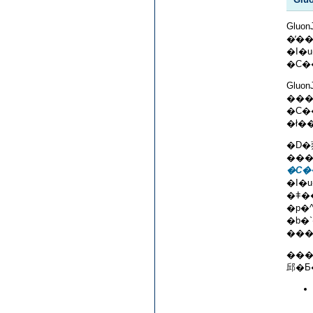
Glu
�I�
Gluon
�ł�
�D�荞�ݎ��ɁAGluonJ �͐D�荞�ݑΏۂ̃N���X�
�C�
�I�u�W�F�N�g
�ǂ�����
�p�^�[���ɏ]�
�b�
���