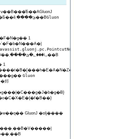
�I�u�W�F�N�g�Ƃ��ĕێ����܂��B
Gluon
�F�N�g�� 1
�`�F�b�N���A�|
avassist.gluonj.pc.PointcutNode
�I�u�W�F�N�g�́A�|�C���g�J�b�g�Ƃ��āA���̒��ۍ\���؂�ێ����܂��B
�h�Ăяo����t�B�[���h�E�A�N�Z�X�Ȃǂ�
�W���C���|
�C���g��
Gluon
�o�C�X�E�{�f�B��}
w��q�� GluonJ �ɒǉ����
����|
�C���g�J�b�g�w��q��\�����߂ɁA���̃m�[�h���g���܂��B