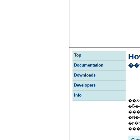
Ho
Top
��
Documentation
Downloads
Developers
Info
��X
�Ƃ��ł��܂��B����ɂ� Gluo
�p�b�P
Glu