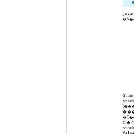
java
�N�
Gluo
stac
�ł�
�C���g
stac
fals