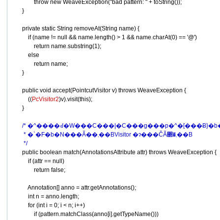
                throw new WeaveException("bad pattern: " + toString());

        }

        private static String removeAt(String name) {

            if (name != null && name.length() > 1 && name.charAt(0) == '@')

                return name.substring(1);

            else

                return name;

        }

        public void accept(PointcutVisitor v) throws WeaveException {

            ((
PcVisitor2
)v).visit(this);

        }

        /* �^����ꂽ�W���C���|�C���g���p�^�[���Ƀ}
         * �`�F�b�N���Ă��܂��BVisitor �ɂ���ČĂ΂�܂��B

         */
        public boolean match(AnnotationsAttribute attr) throws WeaveException {

            if (attr == null)

                return false;

            Annotation[] anno = attr.getAnnotations();

            int n = anno.length;

            for (int i = 0; i < n; i++)

                if (pattern.matchClass(anno[i].getTypeName()))
