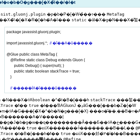
�f�o�b�O�g���[�X�̃I��/�I�t
ssist.gluonj.plugin
�p�b�P�[�W�̉��ɂ���
MetaTag
��X�̃\�[�X�R�[�h�́A�ȉ���
static
package javassist.gluonj.plugin;

import javassist.gluonj.*;  
// �ȉ��A�ȗ����܂�
@Glue public class MetaTag {

    @Refine static class Debug extends Gluon {

        public Debug() { super(null); }

        public static boolean stackTrace = true;

    }

// �����ł́A�ȉ����ȗ����܂�
n
�N���X�ɂ́A
boolean
�^�̃t�B�[���h
stackTrace
kTrace
�̒l��
true
�ł���ƁAGluonJ �͏ڍׂȃG���[���b�Z�[�W
(���m�ɂ́A�G���[�̃X�^�b�N�g���[�X) ���o�͂��܂��B�ʏ
�B�������A�V�����|
�J�b�g�w��q���������Ă���Ƃ��ɂ́A�ڂ����G���[���b�Z�[�W���o�͂����
邽�߂ɁA���̒l��
true
�ɕύX�������ꍇ������܂��B��L��
@
kTrace
�t�B�[���h�̒l��
true
�ɕύX���邽�߂̂��̂ł�
e
�ɖ߂�������΁A����
@Refine