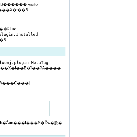
���X�ł��B
��
@Glue
plugin.Installed
���̍�Ƃ��s�����Ƃ��ł��܂��B
luonj.plugin.MetaTag
��X�ł��B�ȉ��ɁA����